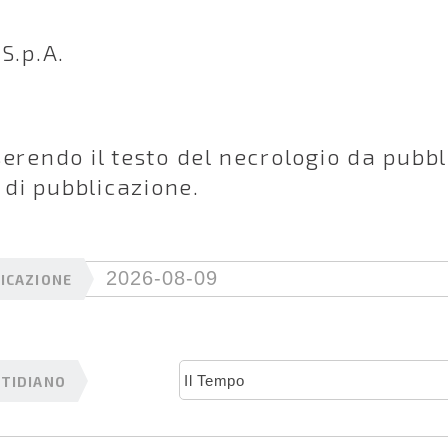
S.p.A.
serendo il testo del necrologio da pubb
à di pubblicazione.
ICAZIONE
OTIDIANO