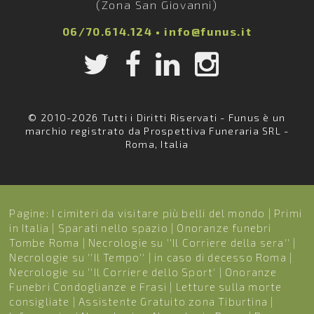
(Zona San Giovanni)
06/70.614.124
•
info@funus.it
© 2010-2026 Tutti i Diritti Riservati - Funus è un
marchio registrato da Prospettiva Funeraria SRL -
Roma, Italia
Pagine:
I cimiteri da visitare più belli del mondo
|
Primi
in Italia
|
Sparati nello spazio
|
Onoranze funebri
Tombe Roma
|
Necrologie su ''Il Corriere della sera''
|
Necrologie su ''Il Tempo''
|
in caso di decesso Roma
|
Necrologie su ''Il Corriere dello Sport'
|
Onoranze
Funebri Condoglianze e Frasi
|
Letture sulla morte
consigliate
|
Assistente Gratuito zona Tiburtina
|