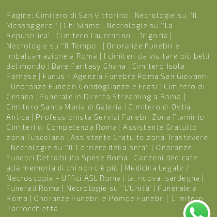
Pagine:
Cimitero di San Vittorino
|
Necrologie su ''Il
Messaggero''
|
Chi Siamo
|
Necrologie su ''La
Repubblica'
|
Cimitero Laurentino - Trigoria
|
Necrologie su ''Il Tempo''
|
Onoranze Funebri e
Imbalsamazione a Roma
|
I cimiteri da visitare più belli
del mondo
|
Bare Fantasy Ghana
|
Cimitero Isola
Farnese
|
Funus - Agenzia Funebre Roma San Giovanni
|
Onoranze Funebri Condoglianze e Frasi
|
Cimitero di
Cesano
|
Funerale in Diretta Streaming a Roma
|
Cimitero Santa Maria di Galeria
|
Cimitero di Ostia
Antica
|
Professionista Servizi Funebri Zona Flaminio
|
Cimiteri di Competenza Roma
|
Assistente Gratuito
zona Tuscolana
|
Assistente Gratuito zona Trastevere
|
Necrologie su ''Il Corriere della sera''
|
Onoranze
Funebri Detraibilita Spese Roma
|
Canzoni dedicate
alla memoria di chi non c’è più
|
Medicina Legale /
Necroscopia - Uffici ASL Roma
|
la_nuova_sardegna
|
Funerali Roma
|
Necrologie su ''L'Unità'
|
Funerale a
Roma
|
Onoranze Funebri e Pompe Funebri
|
Cimitero
Parrocchietta