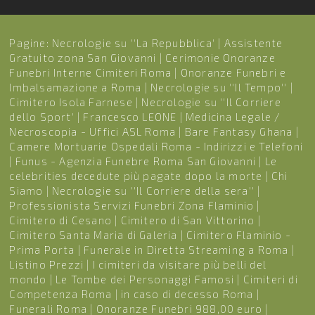
Pagine:
Necrologie su ''La Repubblica'
|
Assistente
Gratuito zona San Giovanni
|
Cerimonie Onoranze
Funebri Interne Cimiteri Roma
|
Onoranze Funebri e
Imbalsamazione a Roma
|
Necrologie su ''Il Tempo''
|
Cimitero Isola Farnese
|
Necrologie su ''Il Corriere
dello Sport'
|
Francesco LEONE
|
Medicina Legale /
Necroscopia - Uffici ASL Roma
|
Bare Fantasy Ghana
|
Camere Mortuarie Ospedali Roma - Indirizzi e Telefoni
|
Funus - Agenzia Funebre Roma San Giovanni
|
Le
celebrities decedute più pagate dopo la morte
|
Chi
Siamo
|
Necrologie su ''Il Corriere della sera''
|
Professionista Servizi Funebri Zona Flaminio
|
Cimitero di Cesano
|
Cimitero di San Vittorino
|
Cimitero Santa Maria di Galeria
|
Cimitero Flaminio -
Prima Porta
|
Funerale in Diretta Streaming a Roma
|
Listino Prezzi
|
I cimiteri da visitare più belli del
mondo
|
Le Tombe dei Personaggi Famosi
|
Cimiteri di
Competenza Roma
|
in caso di decesso Roma
|
Funerali Roma
|
Onoranze Funebri 988,00 euro
|