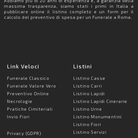
Abbiamo più di 20 anni di esperienza e, a garanzia della
massima trasparenza, siamo stati i primi in Italia a
pubblicare online il listino completo e un form per il
calcolo del preventivo di spesa per un Funerale a Roma.
Link Veloci
Listini
Funerale Classico
Listino Casse
Funerale Valore Vero
Listino Carri
Preventivo Online
Listino Lapidi
Necrologie
Listino Lapidi Cinerarie
Pratiche Cimiteriali
Listino Urne
Invio Fiori
Listino Monumentini
Listino Fiori
Listino Servizi
Privacy (GDPR)