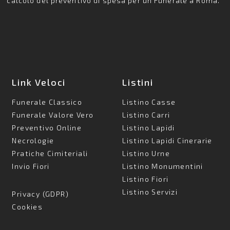
calcolo del preventivo di spesa per un Funerale a Roma.
Link Veloci
Listini
Funerale Classico
Listino Casse
Funerale Valore Vero
Listino Carri
Preventivo Online
Listino Lapidi
Necrologie
Listino Lapidi Cinerarie
Pratiche Cimiteriali
Listino Urne
Invio Fiori
Listino Monumentini
Listino Fiori
Listino Servizi
Privacy (GDPR)
Cookies