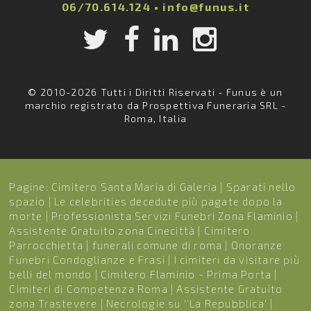
06/70.614.124
•
info@funus.it
© 2010-2026 Tutti i Diritti Riservati - Funus è un
marchio registrato da Prospettiva Funeraria SRL -
Roma, Italia
Pagine:
Cimitero Santa Maria di Galeria
|
Sparati nello
spazio
|
Le celebrities decedute più pagate dopo la
morte
|
Professionista Servizi Funebri Zona Flaminio
|
Assistente Gratuito zona Cinecittà
|
Cimitero
Parrocchietta
|
funerali comune di roma
|
Onoranze
Funebri Condoglianze e Frasi
|
I cimiteri da visitare più
belli del mondo
|
Cimitero Flaminio - Prima Porta
|
Cimiteri di Competenza Roma
|
Assistente Gratuito
zona Trastevere
|
Necrologie su ''La Repubblica'
|