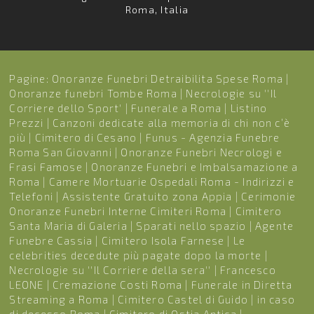
Roma, Italia
Pagine:
Onoranze Funebri Detraibilita Spese Roma
|
Onoranze funebri Tombe Roma
|
Necrologie su ''Il
Corriere dello Sport'
|
Funerale a Roma
|
Listino
Prezzi
|
Canzoni dedicate alla memoria di chi non c’è
più
|
Cimitero di Cesano
|
Funus - Agenzia Funebre
Roma San Giovanni
|
Onoranze Funebri Necrologi e
Frasi Famose
|
Onoranze Funebri e Imbalsamazione a
Roma
|
Camere Mortuarie Ospedali Roma - Indirizzi e
Telefoni
|
Assistente Gratuito zona Appia
|
Cerimonie
Onoranze Funebri Interne Cimiteri Roma
|
Cimitero
Santa Maria di Galeria
|
Sparati nello spazio
|
Agente
Funebre Cassia
|
Cimitero Isola Farnese
|
Le
celebrities decedute più pagate dopo la morte
|
Necrologie su ''Il Corriere della sera''
|
Francesco
LEONE
|
Cremazione Costi Roma
|
Funerale in Diretta
Streaming a Roma
|
Cimitero Castel di Guido
|
in caso