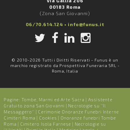
Via Gallia 206
00183 Roma
(Zona San Giovanni)
06/70.614.124
•
info@funus.it
© 2010-2026 Tutti i Diritti Riservati - Funus è un
marchio registrato da Prospettiva Funeraria SRL -
Roma, Italia
Pagine:
Tombe, Marmi ed Arte Sacra
|
Assistente
Gratuito zona San Giovanni
|
Necrologie su ''Il
Messaggero''
|
Cerimonie Onoranze Funebri Interne
Cimiteri Roma
|
Cookies
|
Onoranze funebri Tombe
Roma
|
Cimitero Isola Farnese
|
Necrologie su