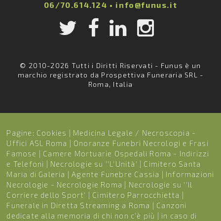
06/70.614.124
•
info@funus.it
© 2010-2026 Tutti i Diritti Riservati - Funus è un
marchio registrato da Prospettiva Funeraria SRL -
Roma, Italia
Pagine:
Cookies
|
Medicina Legale / Necroscopia -
Uffici ASL Roma
|
Onoranze Funebri Necrologi e Frasi
Famose
|
Camere Mortuarie Ospedali Roma - Indirizzi
e Telefoni
|
Necrologie su ''L'Unità'
|
Cimitero Santa
Maria di Galeria
|
Agente Funebre Cassia
|
Informazioni
Necrologie - Necrologie Roma
|
Necrologie su ''Il
Corriere dello Sport'
|
Cimitero Parrocchietta
|
Funerale in Diretta Streaming a Roma
|
Canzoni
dedicate alla memoria di chi non c’è più
|
in caso di