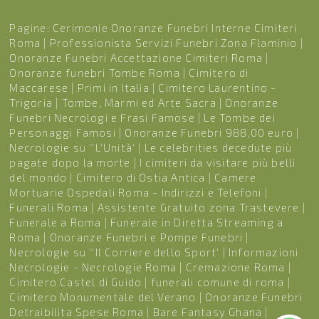
Pagine:
Cerimonie Onoranze Funebri Interne Cimiteri
Roma
|
Professionista Servizi Funebri Zona Flaminio
|
Onoranze Funebri Accettazione Cimiteri Roma
|
Onoranze funebri Tombe Roma
|
Cimitero di
Maccarese
|
Primi in Italia
|
Cimitero Laurentino -
Trigoria
|
Tombe, Marmi ed Arte Sacra
|
Onoranze
Funebri Necrologi e Frasi Famose
|
Le Tombe dei
Personaggi Famosi
|
Onoranze Funebri 988,00 euro
|
Necrologie su ''L'Unità'
|
Le celebrities decedute più
pagate dopo la morte
|
I cimiteri da visitare più belli
del mondo
|
Cimitero di Ostia Antica
|
Camere
Mortuarie Ospedali Roma - Indirizzi e Telefoni
|
Funerali Roma
|
Assistente Gratuito zona Trastevere
|
Funerale a Roma
|
Funerale in Diretta Streaming a
Roma
|
Onoranze Funebri e Pompe Funebri
|
Necrologie su ''Il Corriere dello Sport'
|
Informazioni
Necrologie - Necrologie Roma
|
Cremazione Roma
|
Cimitero Castel di Guido
|
funerali comune di roma
|
Cimitero Monumentale del Verano
|
Onoranze Funebri
Detraibilita Spese Roma
|
Bare Fantasy Ghana
|