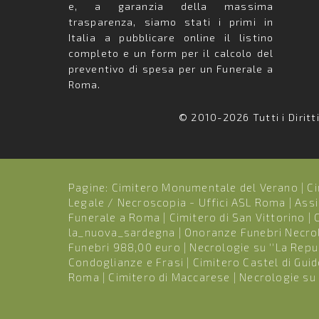
e, a garanzia della massima
trasparenza, siamo stati i primi in
Italia a pubblicare online il listino
completo e un form per il calcolo del
preventivo di spesa per un Funerale a
Roma.
© 2010-2026 Tutti i Diritt
Pagine:
Cimitero Monumentale del Verano
|
Ci
Legale / Necroscopia - Uffici ASL Roma
|
Assi
Funerale a Roma
|
Cimitero di San Vittorino
|
la_nuova_sardegna
|
Onoranze Funebri Necro
Funebri 988,00 euro
|
Necrologie su ''La Repu
Condoglianze e Frasi
|
Cimitero Castel di Gui
Roma
|
Cimitero di Maccarese
|
Necrologie su 