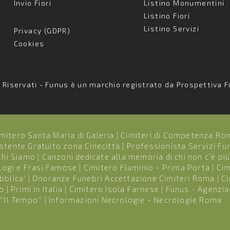
Invio Fiori
Listino Monumentini
Listino Fiori
Listino Servizi
Privacy (GDPR)
Cookies
i Riservati - Funus è un marchio registrato da Prospettiva F
mitero Santa Maria di Galeria
|
Cimiteri di Competenza Ro
stente Gratuito zona Cinecittà
|
Professionista Servizi Fu
Chi Siamo
|
Canzoni dedicate alla memoria di chi non c’è pi
logi e Frasi Famose
|
Cimitero Flaminio - Prima Porta
|
Cim
bblica'
|
Onoranze Funebri Accettazione Cimiteri Roma
|
Ci
do
|
Primi in Italia
|
Cimitero Isola Farnese
|
Funus - Agenzia
''Il Tempo''
|
Informazioni Necrologie - Necrologie Roma