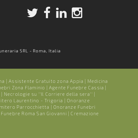
uneraria SRL - Roma, Italia
ma
|
Assistente Gratuito zona Appia
|
Medicina
nebri Zona Flaminio
|
Agente Funebre Cassia
|
ù
|
Necrologie su ''Il Corriere della sera''
|
itero Laurentino - Trigoria
|
Onoranze
mitero Parrocchietta
|
Onoranze Funebri
 Funebre Roma San Giovanni
|
Cremazione