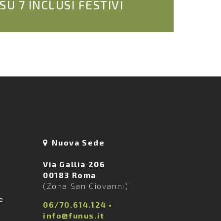
 SU 7 INCLUSI FESTIVI
Nuova Sede
Via Gallia 206
00183 Roma
(Zona San Giovanni)
ie
06/70.614.124
•
info@funus.it