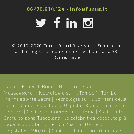
06/70.614.124
•
info@funus.it
© 2010-2026 Tutti i Diritti Riservati - Funus è un
marchio registrato da Prospettiva Funeraria SRL -
Roma, Italia
Pagine:
Funerali Roma
|
Necrologie su ''Il
Messaggero''
|
Necrologie su ''Il Tempo''
|
Tombe,
Marmi ed Arte Sacra
|
Necrologie su ''Il Corriere della
sera''
|
Camere Mortuarie Ospedali Roma - Indirizzi e
Telefoni
|
Cimiteri di Competenza Roma
|
Assistente
Gratuito zona Tuscolana
|
Le celebrities decedute più
pagate dopo la morte
|
Chi Siamo
|
Decreto
Legislativo 196/03
|
Cimitero di Cesano
|
Onoranze